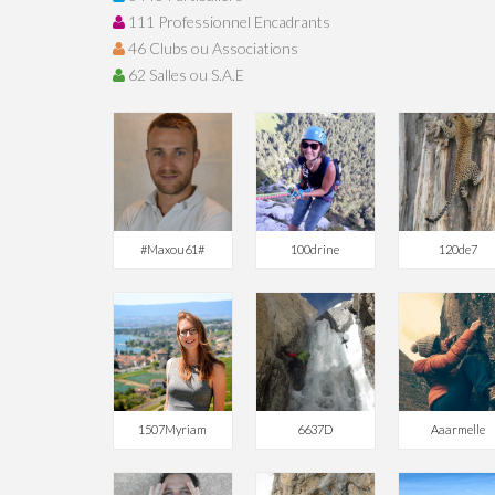
111 Professionnel Encadrants
46 Clubs ou Associations
62 Salles ou S.A.E
#Maxou61#
100drine
120de7
1507Myriam
6637D
Aaarmelle