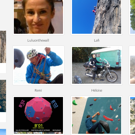
Luluonthewall
Lafi
Remi
Héloise