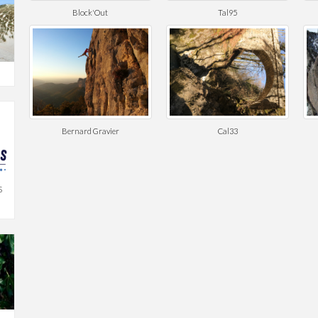
Block'Out
Tal95
Bernard Gravier
Cal33
S