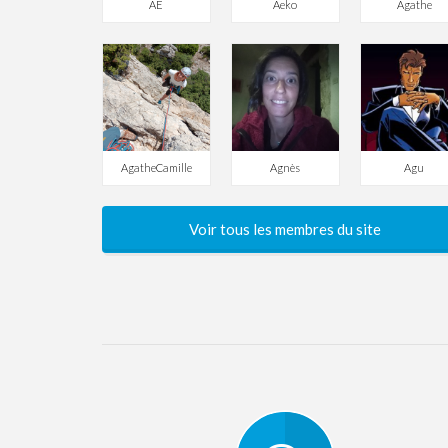
AE
Aeko
Agathe
AgatheCamille
Agnès
Agu
Voir tous les membres du site