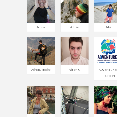
Access
Adn26
Adri
Adrien74roche
Adrien_G
ADVENTURE
REUNION