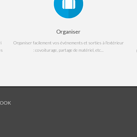
Organiser
i
Organiser facilement vos événements et sorties à l'extérieur
es
: covoiturage, partage de matériel, etc...
BOOK