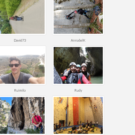
David73
AnnabelK
Ruimilo
Rudy