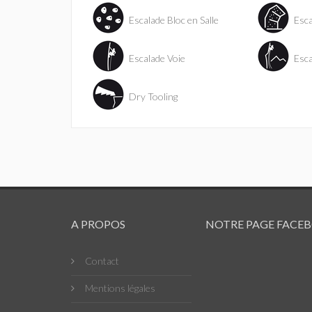
Escalade Bloc en Salle
Esca
Escalade Voie
Esca
Dry Tooling
A PROPOS
NOTRE PAGE FACE
Contact
Mentions légales