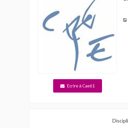
Ecrire à Cae61
Discipl