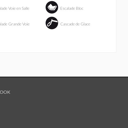
lade Voie en Salle
Escalade Bloc
lade Grande Voie
Cascade de Glace
BOOK