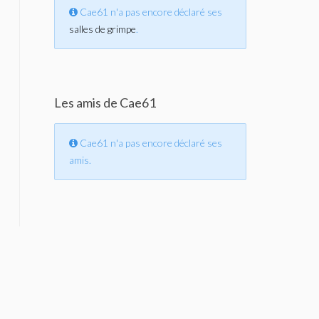
Cae61 n'a pas encore déclaré ses
salles de grimpe
.
Les amis de Cae61
Cae61 n'a pas encore déclaré ses
amis.