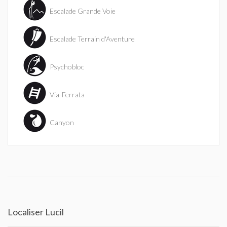
Escalade Grande Voie
Escalade Terrain d'Aventure
Psychobloc
Via-Ferrata
Canyon
Localiser Lucil