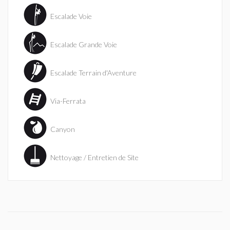
Escalade Voie
Escalade Grande Voie
Escalade Terrain d'Aventure
Via-Ferrata
Canyon
Nettoyage / Entretien de Site