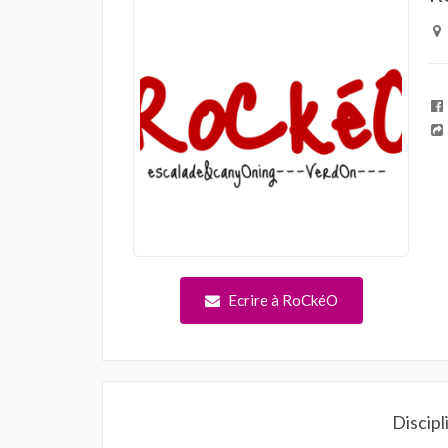
Ecrire à RoCkéO
Discipl