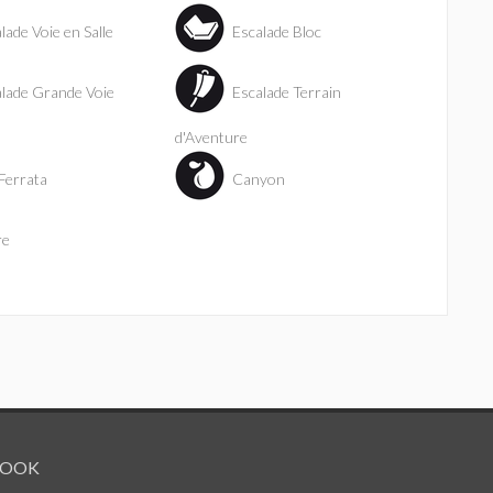
lade Voie en Salle
Escalade Bloc
lade Grande Voie
Escalade Terrain
d'Aventure
Ferrata
Canyon
re
BOOK