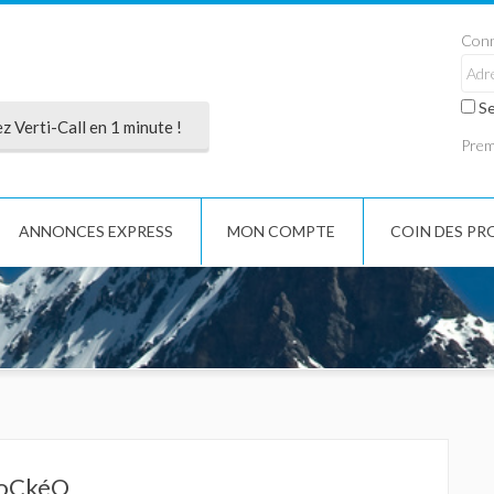
Conn
Se
 Verti-Call en 1 minute !
Premi
ANNONCES EXPRESS
MON COMPTE
COIN DES PR
oCkéO