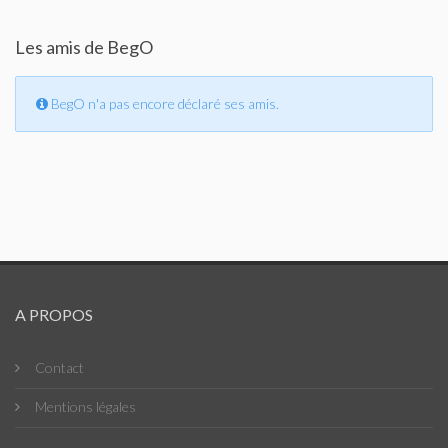
Les amis de BegO
BegO n'a pas encore déclaré ses amis.
A PROPOS
Contact
Mentions légales