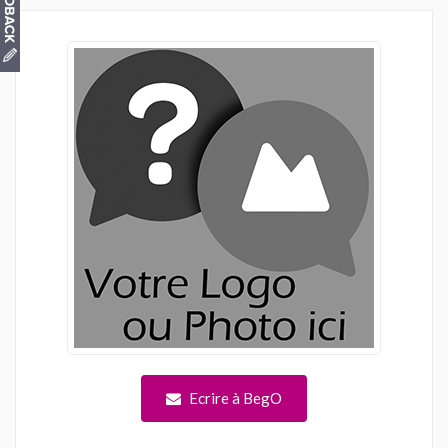
Ecrire à BegO