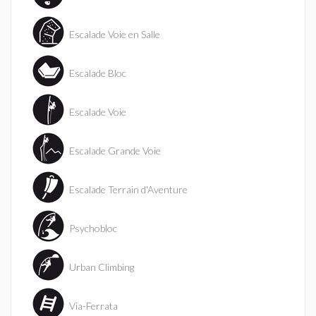
Escalade Voie en Salle
Escalade Bloc
Escalade Voie
Escalade Grande Voie
Escalade Terrain d'Aventure
Psychobloc
Urban Climbing
Via-Ferrata