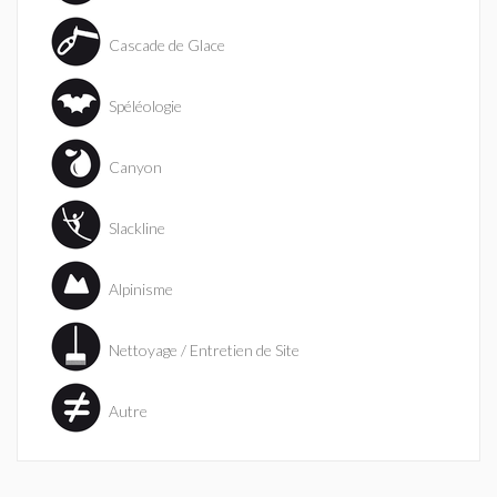
Cascade de Glace
Spéléologie
Canyon
Slackline
Alpinisme
Nettoyage / Entretien de Site
Autre