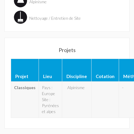
Alpinisme
Nettoyage / Entretien de Site
Projets
Projet
Lieu
Discipline
Cotation
Mét
Classiques
Pays :
Alpinisme
-
Europe
Site :
Pyrénées
et alpes