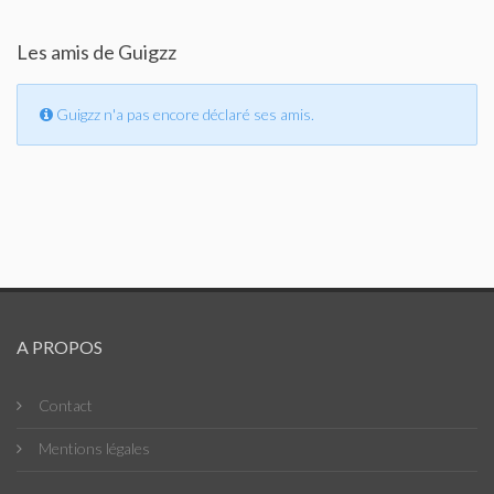
Les amis de Guigzz
Guigzz n'a pas encore déclaré ses amis.
A PROPOS
Contact
Mentions légales