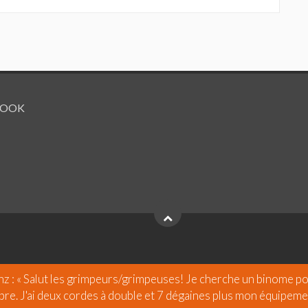
BOOK
nz
:
« Salut les grimpeurs/grimpeuses! Je cherche un binome po
bre. J'ai deux cordes à double et 7 dégaines plus mon équipement