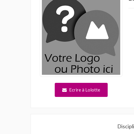
Ecrire à Lolotte
Discipl