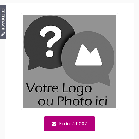
Ecrire à P007