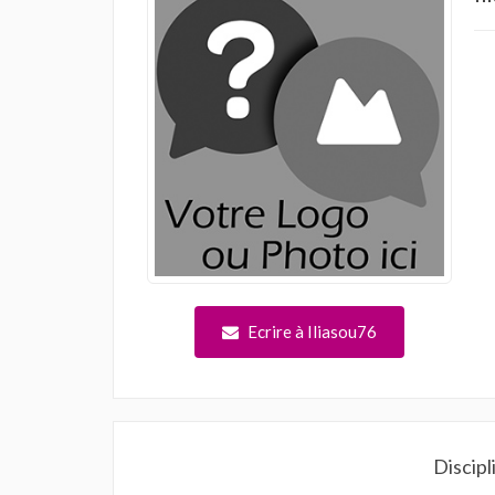
Ecrire à Iliasou76
Discipl