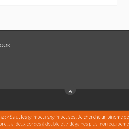
BOOK
nz
:
« Salut les grimpeurs/grimpeuses! Je cherche un binome po
bre. J'ai deux cordes à double et 7 dégaines plus mon équipement