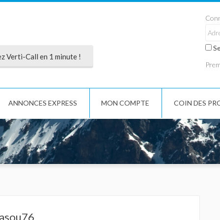
Conn
Se
 Verti-Call en 1 minute !
Premi
ANNONCES EXPRESS
MON COMPTE
COIN DES PR
liasou76