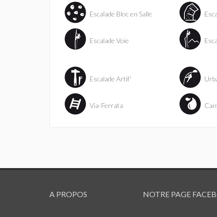
Escalade Bloc en Salle
Esca
Escalade Voie
Esca
Escalade Artif'
Urba
Via-Ferrata
Can
A PROPOS
NOTRE PAGE FACE