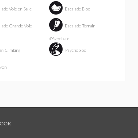
lade Voie en Salle
Escalade Bloc
lade Grande Voie
Escalade Terrain
d'Aventure
n Climbing
Psychobloc
yon
BOOK