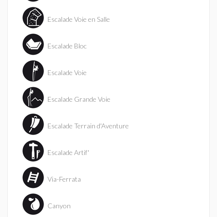
Escalade Voie en Salle
Escalade Bloc
Escalade Voie
Escalade Grande Voie
Escalade Terrain d'Aventure
Escalade Artif'
Via-Ferrata
Canyon