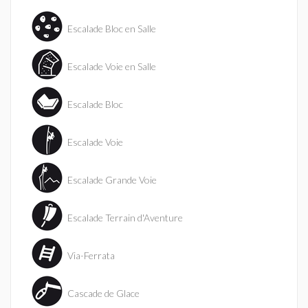
Escalade Bloc en Salle
Escalade Voie en Salle
Escalade Bloc
Escalade Voie
Escalade Grande Voie
Escalade Terrain d'Aventure
Via-Ferrata
Cascade de Glace