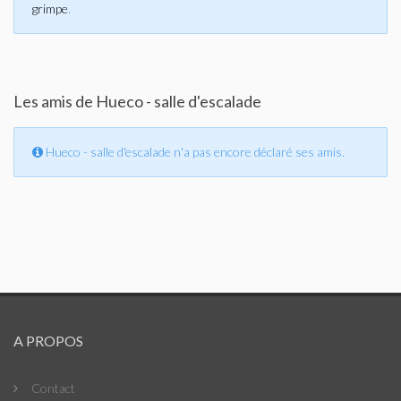
grimpe
.
Les amis de Hueco - salle d'escalade
Hueco - salle d'escalade n'a pas encore déclaré ses amis.
A PROPOS
Contact