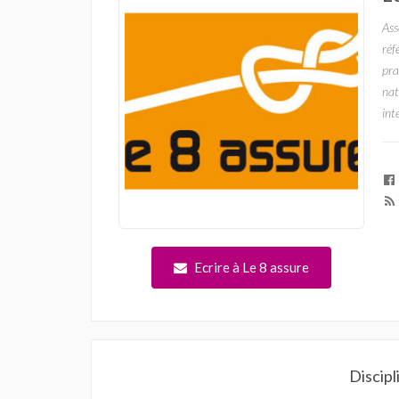
Ass
réf
pra
nat
int
Ecrire à Le 8 assure
Discipl