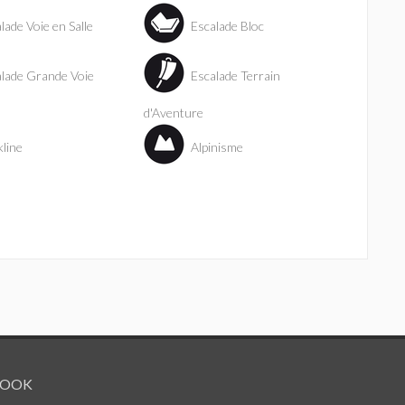
lade Voie en Salle
Escalade Bloc
lade Grande Voie
Escalade Terrain
d'Aventure
kline
Alpinisme
BOOK