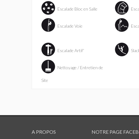
Escalade Bloc en Salle
Esca
Escalade Voie
Esca
Escalade Artif'
Slac
Nettoyage / Entretien de
Site
A PROPOS
NOTRE PAGE FACE