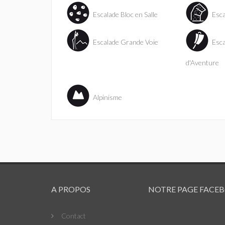
Escalade Bloc en Salle
Esca
Escalade Grande Voie
Esca
d'Aventure
Alpinisme
A PROPOS
NOTRE PAGE FACE
Contact