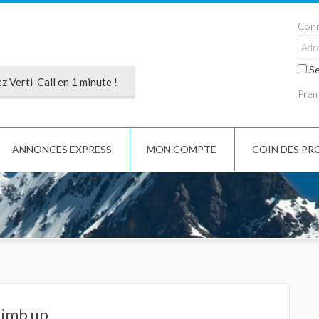
Conn
Se
 Verti-Call en 1 minute !
Premi
ANNONCES EXPRESS
MON COMPTE
COIN DES PR
limb up