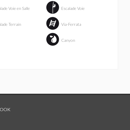
lade Voie en Salle
Escalade Voie
lade Terrain
Via-Ferrata
Canyon
BOOK