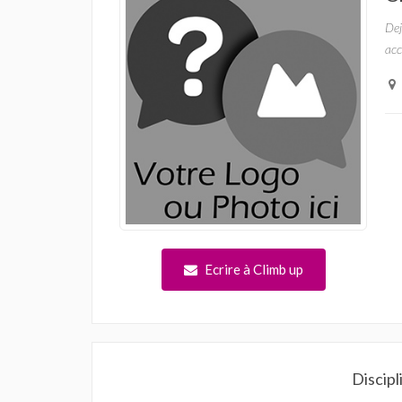
Dej
acc
Ecrire à Climb up
Discipl