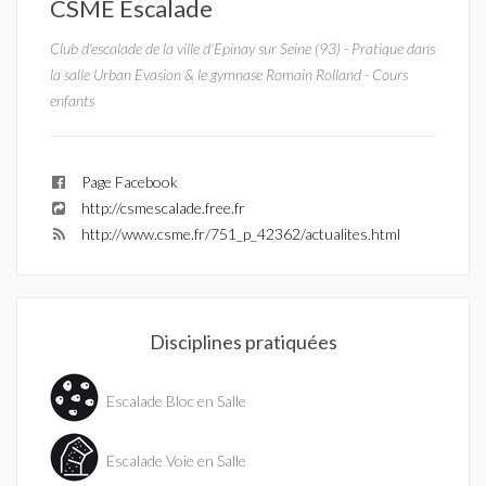
CSME Escalade
Club d'escalade de la ville d'Epinay sur Seine (93) - Pratique dans
la salle Urban Evasion & le gymnase Romain Rolland - Cours
enfants
Page Facebook
http://csmescalade.free.fr
http://www.csme.fr/751_p_42362/actualites.html
Disciplines pratiquées
Escalade Bloc en Salle
Escalade Voie en Salle