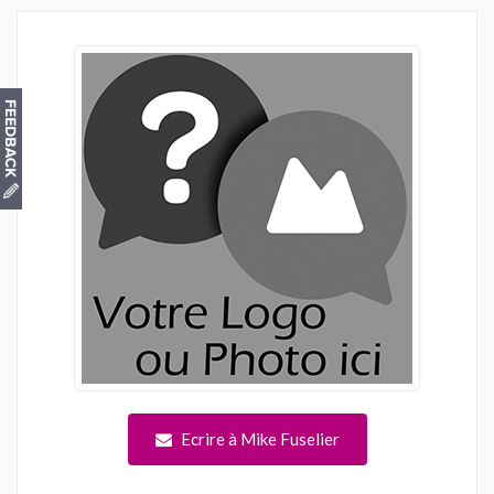
Ecrire à Mike Fuselier