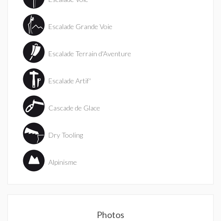
Escalade Grande Voie
Escalade Terrain d'Aventure
Escalade Artif'
Cascade de Glace
Dry Tooling
Alpinisme
Photos